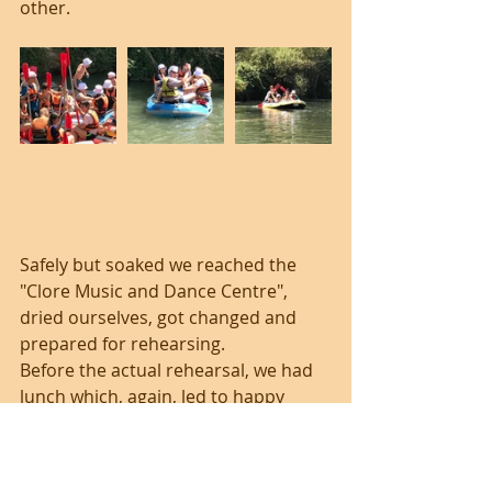
other. 
Safely but soaked we reached the 
"Clore Music and Dance Centre", 
dried ourselves, got changed and 
prepared for rehearsing.
Before the actual rehearsal, we had 
lunch which, again, led to happy 
socializing.
We rehearsed the whole afternoon, 
until at six o'clock we were done.