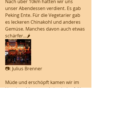
Nach über 10km hatten wir uns 
unser Abendessen verdient. Es gab 
Peking Ente. Für die Vegetarier gab 
es leckeren Chinakohl und anderes 
Gemüse. Manches davon auch etwas 
schärfer…🌶️
📷: Julius Brenner
Müde und erschöpft kamen wir im 
Hotel an. Morgen geht‘s wieder früh 
los. Deswegen geht’s früh ins Bett!
Guten Tag aus China!✨😇