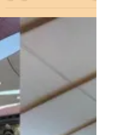
im Clore Center?😉😊 Die letzten Tage waren
sehr...